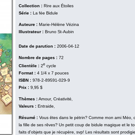
Collection :
Rire aux Étoiles
Série :
La fée Bidule
Auteure :
Marie-Hélène Vézina
Illustrateur :
Bruno St-Aubin
Date de parution :
2006-04-12
Nombre de pages :
72
e
Clientèle :
2
cycle
Format :
4 1/4 x 7 pouces
ISBN :
978-2-89591-029-9
Prix :
9,95 $
Thèmes :
Amour, Créativité,
Valeurs :
Entraide,
Résumé :
Vous êtes dans le pétrin? Comme mon ami Méo, qui
la fille de ses rêves? Un petit coup de bidule magique et le t
faits d'objets que je récupère, svp! Les résultats sont prodigie