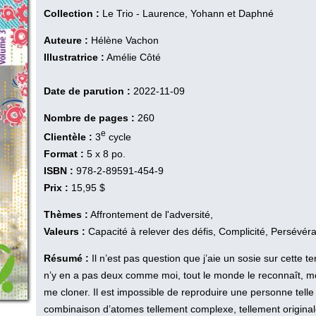
Collection :
Le Trio - Laurence, Yohann et Daphné
Auteure :
Hélène Vachon
Illustratrice :
Amélie Côté
Date de parution :
2022-11-09
Nombre de pages :
260
e
Clientèle :
3
cycle
Format :
5 x 8 po.
ISBN :
978-2-89591-454-9
Prix :
15,95 $
Thèmes :
Affrontement de l'adversité,
Valeurs :
Capacité à relever des défis, Complicité, Persévér
Résumé :
Il n’est pas question que j’aie un sosie sur cette t
n’y en a pas deux comme moi, tout le monde le reconnaît,
me cloner. Il est impossible de reproduire une personne telle 
combinaison d’atomes tellement complexe, tellement originale