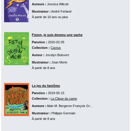
Auteure :
Jessica Wilcott
Illustrateur :
André Ferland
À partir de 10 ans ou plus
Fiston, je suis devenu une vache
Parution :
2020-02-05
Collection :
Cactus
Auteur :
Jocelyn Boisvert
Illustrateur :
Jean Morin
À partir de 8 ans
Le jeu du fantôme
Parution :
2019-05-15
Collection :
La Clique du camp
Auteure :
Alain M. Bergeron
François Gravel
Martine Latulippe
Johan
Illustrateur :
Philippe Germain
À partir de 8 ans