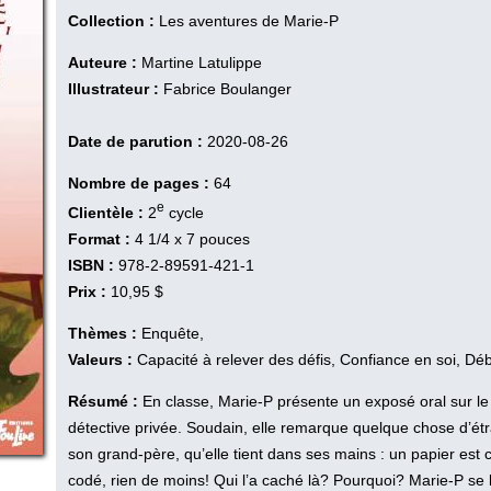
Collection :
Les aventures de Marie-P
Auteure :
Martine Latulippe
Illustrateur :
Fabrice Boulanger
Date de parution :
2020-08-26
Nombre de pages :
64
e
Clientèle :
2
cycle
Format :
4 1/4 x 7 pouces
ISBN :
978-2-89591-421-1
Prix :
10,95 $
Thèmes :
Enquête,
Valeurs :
Capacité à relever des défis, Confiance en soi, Déb
Résumé :
En classe, Marie-P présente un exposé oral sur le m
détective privée. Soudain, elle remarque quelque chose d’ét
son grand-père, qu’elle tient dans ses mains : un papier es
codé, rien de moins! Qui l’a caché là? Pourquoi? Marie-P se