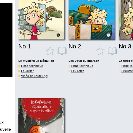
No 1
No 2
No 3
Le mystérieux Médaillon
Les yeux du pharaon
La forêt 
Fiche technique
Fiche technique
Fiche te
Feuilleter
Feuilleter
Feuillete
Vidéo de l’auteur(e)
ux
uvelle