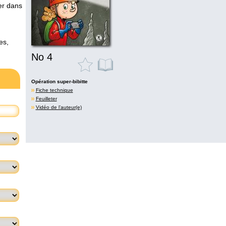
er dans
es,
No 4
Opération super-bibitte
Fiche technique
Feuilleter
Vidéo de l’auteur(e)