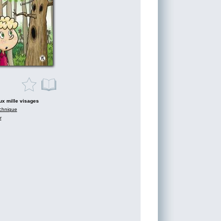
aux mille visages
chnique
r