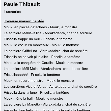
Paule Thibault
Illustratrice
Joyeuse maison hantée
Mouk, en pièces détachées
- Mouk, le monstre
La sorcière Makiavellina
- Abrakadabra, chat de sorcière
Frissella frappe un mur
- Frisella la fantôme
Mouk, le coeur en morceaux
- Mouk, le monstre
La sorcière Griffellina
- Abrakadabra, chat de sorcière
Frissella ne se voit plus aller
- Frisella la fantôme
Mouk, à la conquête de Coralie
- Mouk, le monstre
La sorcière Méli-Méla
- Abrakadabra, chat de sorcière
Frissellaaaahh!
- Frisella la fantôme
Mouk, un record monstre
- Mouk, le monstre
Les sorcières Vice et Versa
- Abrakadabra, chat de sorcière
Frissella dans la lune
- Frisella la fantôme
Mouk mène la bal!
- Mouk, le monstre
La sorcière La Manetta
- Abrakadabra, chat de sorcière
Frissella, trop belle pour faire peur
- Frisella la fantôme