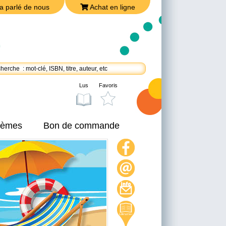
a parlé de nous
Achat en ligne
Lus
Favoris
thèmes
Bon de commande
On a parlé de nous
Achat en ligne
Nous joindre
Politique de confidentialité