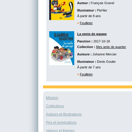
Auteur :
François Gravel
Illustrateur :
PisHier
À partir de 8 ans
»
Feuilleter
La vente de garage
Parution :
2017-10-18
Collection :
Mes amis de quartier
Auteure :
Johanne Mercier
Illustrateur :
Denis Goulet
À partir de 7 ans
»
Feuilleter
Mission
Collections
Auteurs et illustrateurs
Prix et nominations
Valeurs et thèmes