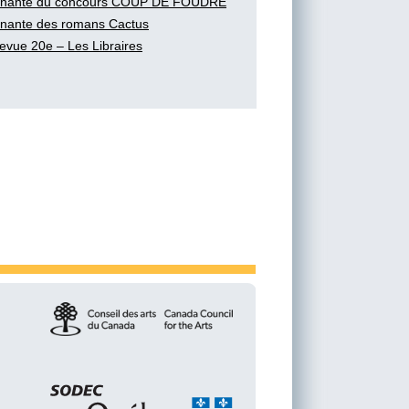
nante du concours COUP DE FOUDRE
nante des romans Cactus
evue 20e – Les Libraires