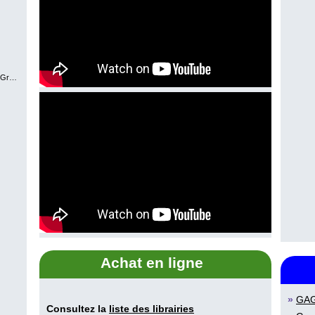
avel
Martine Latulippe
Johanne Mercier
Achat en ligne
»
GA
Consultez la
liste des librairies