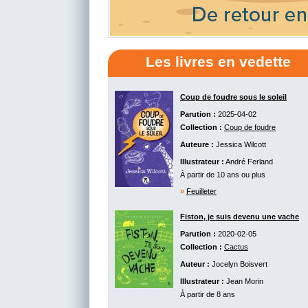
Les livres en vedette
Coup de foudre sous le soleil
Parution :
2025-04-02
Collection :
Coup de foudre
Auteure :
Jessica Wilcott
Illustrateur :
André Ferland
À partir de 10 ans ou plus
»
Feuilleter
Fiston, je suis devenu une vache
Parution :
2020-02-05
Collection :
Cactus
Auteur :
Jocelyn Boisvert
Illustrateur :
Jean Morin
À partir de 8 ans